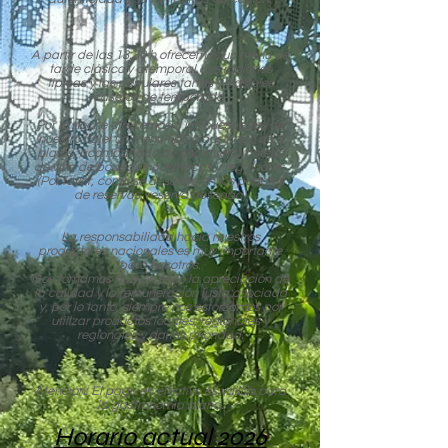
A partir de las 13.30 h ofrecemos un menú de
tarde clásico y atemporal con raciones
típicas y las populares tartas y pasteles
caseros de temporada
.
Por la noche ofrecemos a los huéspedes de
nuestro hotel un menú típico austriaco de 3
platos, acompañado de una buena botella
de vino de bodegas austriacas y regionales.
(Por favor, como se describe en los portales
de reservas, reserva deseada)
La responsabilidad hacia nuestros
productores nacionales es muy importante
para nosotros.
Nos tomamos muy en serio la apreciación de
la calidad y la remuneración justa asociada
y, por lo tanto, siempre nos esforzamos por
utilizar productos locales, regionales y
regionales y darles prioridad.
Atención: El pago en efectivo es válido para
la gastronomía diaria.
Horario actual 2026