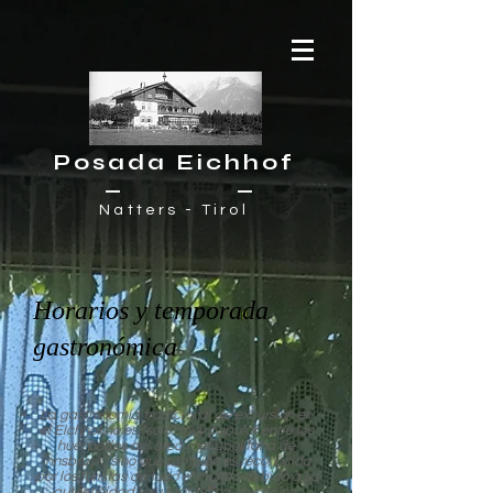
Posada Eichhof
Natters - Tirol
Horarios y temporada
gastronómica
La gastronomía tradicional de excursión en
el Eichhof no es "solo" muy popular entre los
huéspedes del área metropolitana de
Innsbruck, sino que también es reconocida
por los turistas de todo el mundo debido a su
autenticidad y su fantástica ubicación.