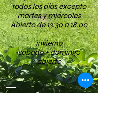
todos los días excepto
martes y miércoles
Abierto de 13:30 a 18:00
invierno
sabado + domingo
abierto
Posada Eichhof
Eichhof 4
6161 Natters
Austria / Austria / Autriche
eichhof.natters@aon.at