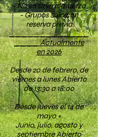
- No se sirve almuerzo
- Grupos solo con
reserva previa
_____________
____ Actualmente
en 2026
Desde 20 de febrero, de
viernes a lunes Abierto
de 13:30 a 18:00
Desde jueves el 14 de
mayo +
Junio, julio, agosto y
septiembre Abierto