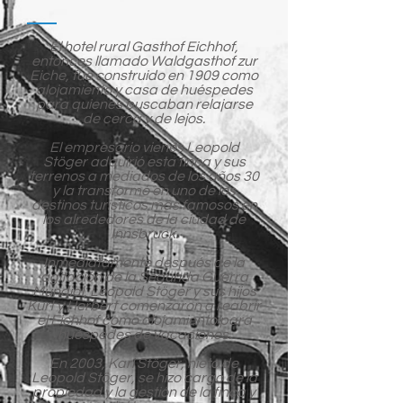
El hotel rural Gasthof Eichhof,
entonces llamado Waldgasthof zur
Eiche, fue construido en 1909 como
alojamiento y casa de huéspedes
para quienes buscaban relajarse
de cerca y de lejos.
El empresario vienés Leopold
Stöger adquirió esta finca y sus
terrenos a mediados de los años 30
y la transformó en uno de los
destinos turísticos más famosos en
los alrededores de la ciudad de
Innsbruck.
Inmediatamente después de la
agitación de la Segunda Guerra
Mundial, Leopold Stöger y sus hijos
Kurt y Herbert comenzaron a reabrir
el Eichhof como alojamiento para
huéspedes de vacaciones.
En 2003, Karl Stöger, nieto de
Leopold Stöger, se hizo cargo de la
propiedad y la gestión de la finca y