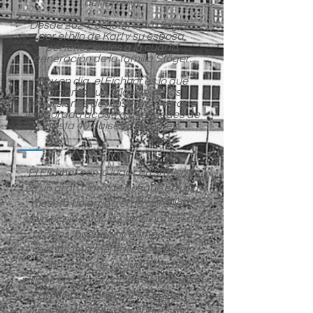
del terreno.
Desde 2024, el hotel está dirigida
por el hijo de Karl y su esposa,
pertenecientes a la cuarta
generación de la familia Stöger.
Hoy en día, el Eichhof es lo que
llamamos un “clásico de las
excursiones de Innsbruck” y cada
temporada acoge a huéspedes de
hasta 40 países diferentes.
El Eichhof como lugar en sí mismo
es un gran claro de bosque en una
meseta río arriba en la cordillera
baja occidental: la combinación de
prados, bosques y el imponente
panorama montañoso le da al
Eichhof uno de los lugares más
idílicos en las cercanías de la capital
provincial, Innsbruck. Un gran
número de rutas de senderismo y