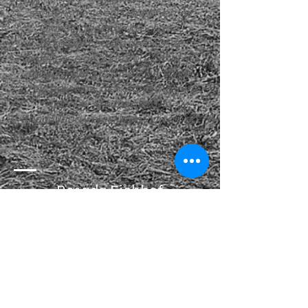
senderismo se encuentran en las
inmediaciones de la posada.
Ya sea de cerca o de lejos, de
entonces o de ahora, el Eichhof es
un lugar para todas las personas
que aprecian, disfrutan o quieren
conocer la naturaleza, la
tranquilidad y el estilo de vida alpino.
Posada Eichhof
Eichhof 4
6161 Natters
Austria / Austria / Autriche
eichhof.natters@aon.at
0043512 54 66 20